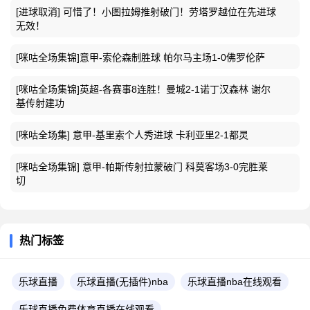
[进球取消] 可惜了！小图拉姆推射破门！劳塔罗越位在先进球
无效！
[咪咕全场集锦]意甲-索伦森制胜球 帕尔马主场1-0佛罗伦萨
[咪咕全场集锦]英超-各赛事8连胜！曼城2-1诺丁汉森林 谢尔
基传射建功
[咪咕全场集] 意甲-基里索个人秀进球 卡利亚里2-1都灵
[咪咕全场集锦] 意甲-帕斯传射拉蒙破门 科莫客场3-0完胜莱
切
热门标签
乐球直播
乐球直播(无插件)nba
乐球直播nba在线观看
乐球直播免费体育直播在线观看