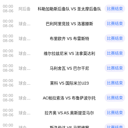
00:00
比赛结束
阿后备
科勒加勒斯后备队 VS 圣太摩后备队
08-06
00:00
比赛结束
球会友
巴利阿里竞技 VS 洛塞滕斯
08-06
谊
00:00
比赛结束
球会友
布里欧齐 VS 布雷斯特
08-06
谊
00:00
比赛结束
球会友
维尔拉兹尼米 VS 法拿莫达利
08-06
谊
00:00
比赛结束
球会友
马利舍瓦 VS 巴尔干尼
08-06
谊
00:00
比赛结束
球会友
莱科 VS 国际米兰U23
08-06
谊
00:00
比赛结束
球会友
AC帕拉索洛 VS 布鲁萨波尔托
08-06
谊
00:00
比赛结束
球会友
拉齐奥 VS AS.奥斯提亚马尔
08-06
谊
00:00
比赛结束
球会友
斯洛伯达 VS 马耶维察