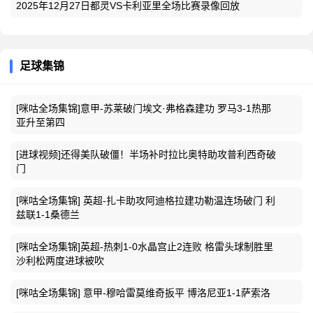
2025年12月27日都灵VS卡利亚里全场比赛录像回放
足球集锦
[咪咕全场集锦]意甲-苏莱破门埃文·弗格森建功 罗马3-1热那
亚升至第四
[进球视频]还得美队破僵！半场补时拉比奥特助攻普利西奇破
门
[咪咕全场集锦] 英超-扎卡助攻阿迪格拉建功勒温连场破门 利
兹联1-1桑德兰
[咪咕全场集锦]英超-热刺1-0水晶宫止2连败 格雷头球制胜里
沙利松两度进球被吹
[咪咕全场集锦] 意甲-穆哈雷莫维奇扳平 博洛尼亚1-1萨索洛