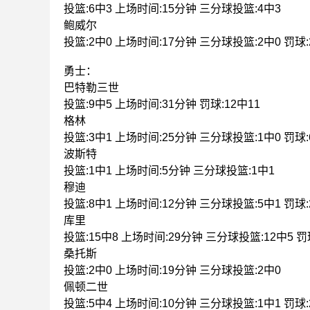
投篮:6中3 上场时间:15分钟 三分球投篮:4中3
鲍威尔
投篮:2中0 上场时间:17分钟 三分球投篮:2中0 罚球:
勇士：
巴特勒三世
投篮:9中5 上场时间:31分钟 罚球:12中11
格林
投篮:3中1 上场时间:25分钟 三分球投篮:1中0 罚球:
波斯特
投篮:1中1 上场时间:5分钟 三分球投篮:1中1
穆迪
投篮:8中1 上场时间:12分钟 三分球投篮:5中1 罚球:
库里
投篮:15中8 上场时间:29分钟 三分球投篮:12中5 罚
桑托斯
投篮:2中0 上场时间:19分钟 三分球投篮:2中0
佩顿二世
投篮:5中4 上场时间:10分钟 三分球投篮:1中1 罚球: