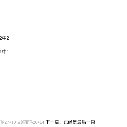
2中2
1中1
下一篇：已经是最后一篇
7+10 文班亚马26+14