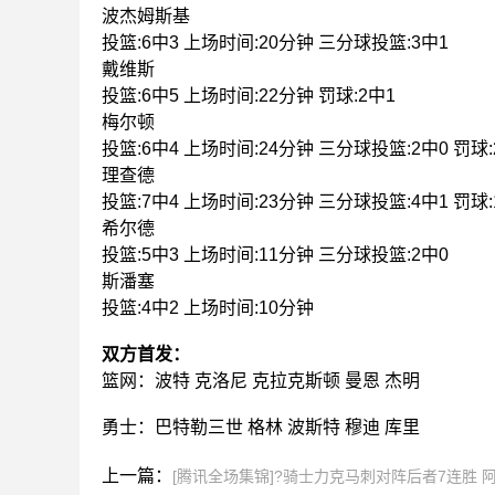
波杰姆斯基
投篮:6中3 上场时间:20分钟 三分球投篮:3中1
戴维斯
投篮:6中5 上场时间:22分钟 罚球:2中1
梅尔顿
投篮:6中4 上场时间:24分钟 三分球投篮:2中0 罚球:
理查德
投篮:7中4 上场时间:23分钟 三分球投篮:4中1 罚球:
希尔德
投篮:5中3 上场时间:11分钟 三分球投篮:2中0
斯潘塞
投篮:4中2 上场时间:10分钟
双方首发：
篮网：波特 克洛尼 克拉克斯顿 曼恩 杰明
勇士：巴特勒三世 格林 波斯特 穆迪 库里
上一篇：
[腾讯全场集锦]?骑士力克马刺对阵后者7连胜 阿伦2