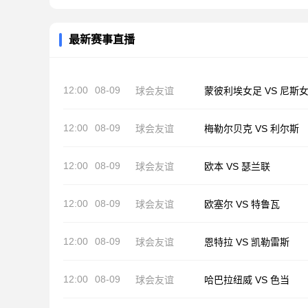
最新赛事直播
12:00
08-09
球会友谊
蒙彼利埃女足 VS 尼斯
12:00
08-09
球会友谊
梅勒尔贝克 VS 利尔斯
12:00
08-09
球会友谊
欧本 VS 瑟兰联
12:00
08-09
球会友谊
欧塞尔 VS 特鲁瓦
12:00
08-09
球会友谊
恩特拉 VS 凯勒雷斯
12:00
08-09
球会友谊
哈巴拉纽威 VS 色当