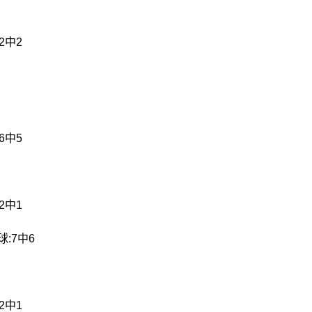
2中2
6中5
2中1
球:7中6
2中1