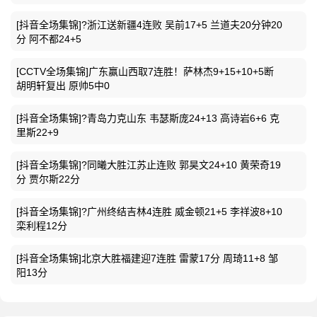
[抖音全场集锦]?浙江送新疆4连败 吴前17+5 兰道夫20分钟20
分 阿不都24+5
[CCTV全场集锦]广东赢山西取7连胜！萨林杰9+15+10+5断
胡明轩复出 原帅5中0
[抖音全场集锦]?青岛力克山东 韦瑟斯庞24+13 高诗岩6+6 克
里斯22+9
[抖音全场集锦]?同曦大胜江苏止连败 郭昊文24+10 黄荣奇19
分 贾尔斯22分
[抖音全场集锦]?广州终结吉林4连胜 威金顿21+5 李祥波8+10
栾利程12分
[抖音全场集锦]北京大胜福建迎7连胜 雷蒙17分 周琦11+8 邹
阳13分