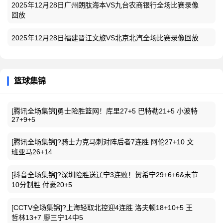
2025年12月28日广州朗肽海本VS九台农商银行全场比赛录像
回放
2025年12月28日福建晋江文旅VS北京北汽全场比赛录像回放
篮球集锦
[腾讯全场集锦]勇士险胜篮网！库里27+5 巴特勒21+5 小波特
27+9+5
[腾讯全场集锦]?骑士力克马刺对阵后者7连胜 阿伦27+10 文
班亚马26+14
[抖音全场集锦]?深圳险胜送辽宁3连败！贺希宁29+6+6&末节
10分制胜 付豪20+5
[CCTV全场集锦]?上海轻取北控迎4连胜 洛夫顿18+10+5 王
哲林13+7 廖三宁14中5